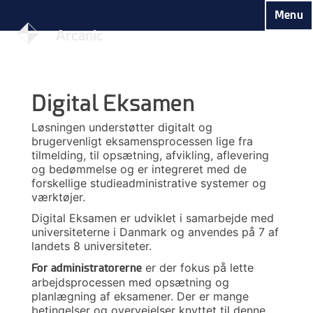
Skip
Menu
to
Arcanic
content
Digital Eksamen
Løsningen understøtter digitalt og
brugervenligt eksamensprocessen lige fra
tilmelding, til opsætning, afvikling, aflevering
og bedømmelse og er integreret med de
forskellige studieadministrative systemer og
værktøjer.
Digital Eksamen er udviklet i samarbejde med
universiteterne i Danmark og anvendes på 7 af
landets 8 universiteter.
er der fokus på lette
For administratorerne
arbejdsprocessen med opsætning og
planlægning af eksamener. Der er mange
betingelser og overvejelser knyttet til denne