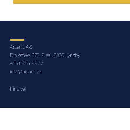
Arcanic A/S
Diplomvej 373, 2. sal, 2800 Lyngby
+45 69 16 72 77
info@arcanic.dk
Find vej