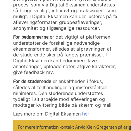
proces, som via Digital Eksamen understøttes
så brugervenligt, intiuitivt og praksisnært som
muligt. I Digital Eksamen kan der justeres på fx
afleveringsformater, gruppeafleveringer,
anonymitet og tilgængelige ressourcer.
er det vigtigt at platformen
For bedømmerne
understøtter de forskellige nødvendige
eksamensformer, således at afprøvningen af
de studerende sker på fagets præmisser. I
Digital Eksamen kan bedømmere lave
annoteringer, uploade noter, afgive karakterer,
give feedback mv.
er enkeltheden i fokus,
For de studerende
således at fejlhandlinger og misforståelser
minimeres. Den studerende understøttes
tydeligt i sit arbejde mod afleveringen og
modtager kvittering både på skærm og mail.
Læs mere om Digital Eksamen
her
For mere information kontakt 
Arvid Klein Gregersen
 på 
ari