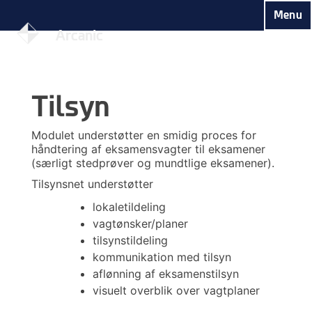
Skip
Menu
to
Arcanic
content
Tilsyn
Modulet understøtter en smidig proces for
håndtering af eksamensvagter til eksamener
(særligt stedprøver og mundtlige eksamener).
Tilsynsnet understøtter
lokaletildeling
vagtønsker/planer
tilsynstildeling
kommunikation med tilsyn
aflønning af eksamenstilsyn
visuelt overblik over vagtplaner